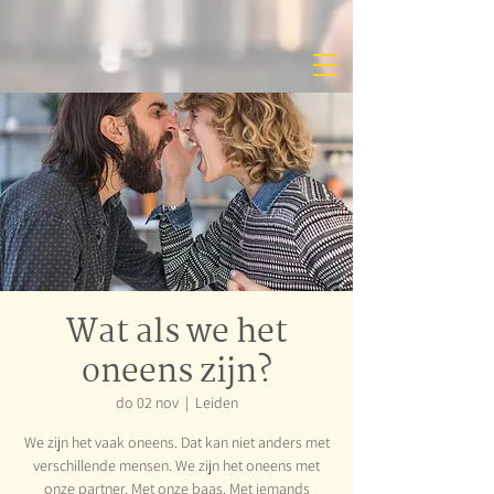
Wat als we het
oneens zijn?
do 02 nov
  |  
Leiden
We zijn het vaak oneens. Dat kan niet anders met
verschillende mensen. We zijn het oneens met
onze partner. Met onze baas. Met iemands