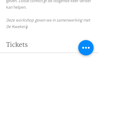
geven. Zodat conflict je de volgende keer verder 
kan helpen.
Deze workshop geven we in samenwerking met 
De Kwekerij.
Tickets
Verkoop geëindigd op
Soort ticket
Workshop ticket
Prijs
€ 10,00